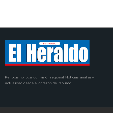
Periodismo local con visión regional. Noticias, análisis y
actualidad desde el corazón de Irapuato.