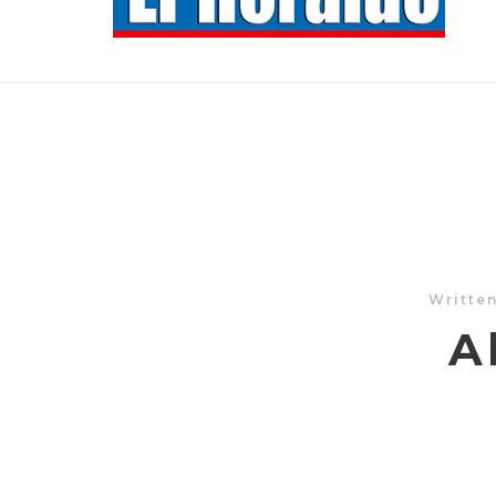
Writte
A