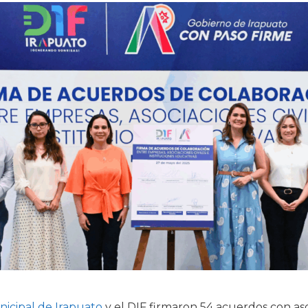
icipal de Irapuato
y el DIF firmaron 54 acuerdos con as