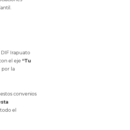
antil.
l DIF Irapuato
 con el eje
“Tu
 por la
e estos convenios
esta
 todo el