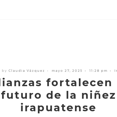
n by
Claudia Vázquez
•
mayo 27, 2025
•
11:28 pm
•
I
lianzas fortalecen 
futuro de la niñez
irapuatense