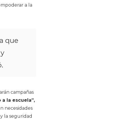
empoderar a la
ra que
 y
.
rzarán campañas
a la escuela”,
an necesidades
 y la seguridad