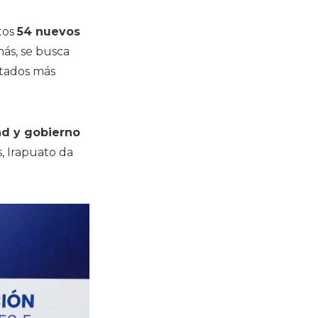
stos
54 nuevos
más, se busca
ltados más
d y gobierno
s, Irapuato da