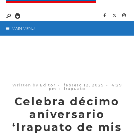
MAIN MENU
Written by
Editor
•
febrero 12, 2025
•
4:29
pm
•
Irapuato
Celebra décimo
aniversario
‘Irapuato de mis