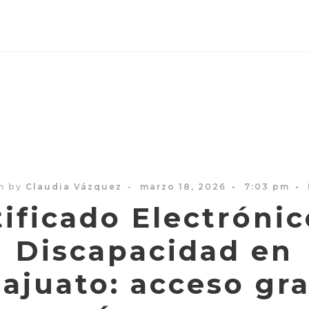
n by
Claudia Vázquez
•
marzo 18, 2026
•
7:03 pm
•
tificado Electrónic
Discapacidad en
ajuato: acceso gra