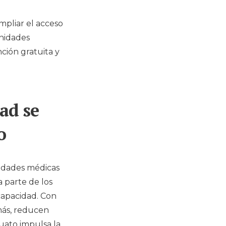
mpliar el acceso
unidades
nción gratuita y
ad se
o
nidades médicas
a parte de los
scapacidad. Con
emás, reducen
juato
impulsa la