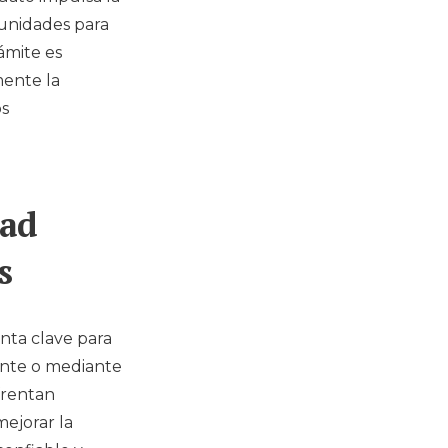
 unidades para
ámite es
mente la
os
dad
s
nta clave para
mente o mediante
frentan
mejorar la