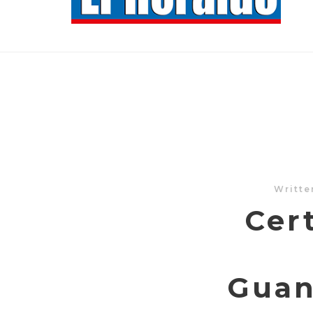
Writte
Cer
Guan