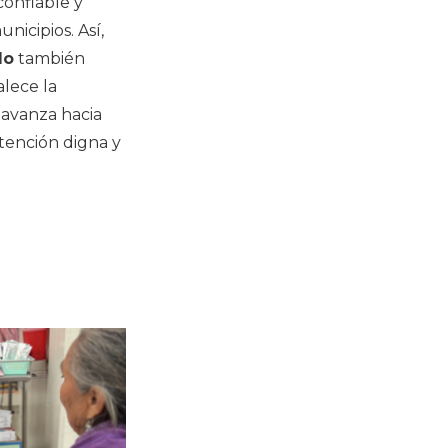
confiable y
nicipios. Así,
do
también
alece la
 avanza hacia
atención digna y