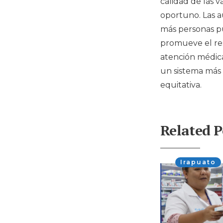
calidad de las v
oportuno. Las au
más personas p
promueve el res
atención médica
un sistema más a
equitativa.
Related P
Irapuato