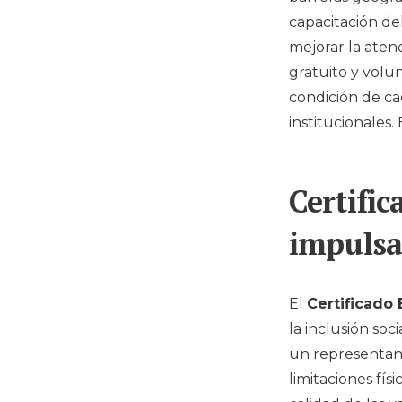
capacitación de
mejorar la atenc
gratuito y volu
condición de cad
institucionales.
Certific
impulsa
El
Certificado
la inclusión so
un representant
limitaciones fís