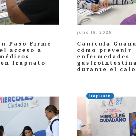
julio 18, 2026
on Paso Firme
Canícula Guana
 el acceso a
cómo prevenir
 médicos
enfermedades
 en Irapuato
gastrointestin
durante el calo
Irapuato