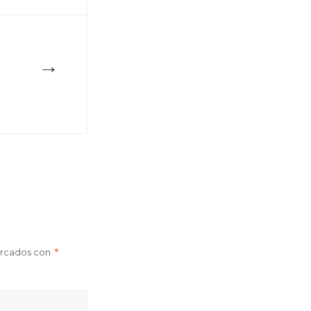
→
arcados con
*