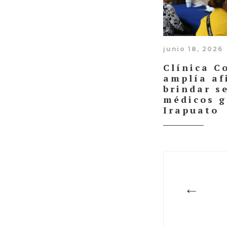
junio 18, 2026
Clínica C
amplía af
brindar s
médicos g
Irapuato
←