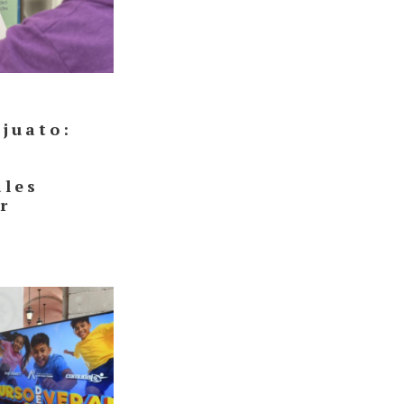
juato:
ales
r