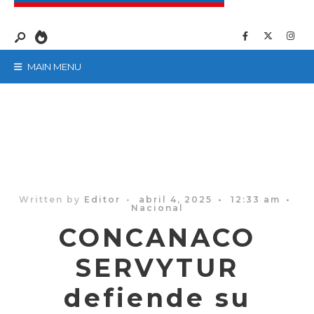
MAIN MENU
Written by
Editor
•
abril 4, 2025
•
12:33 am
•
Nacional
CONCANACO
SERVYTUR
defiende su