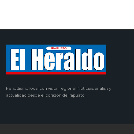
Periodismo local con visión regional. Noticias, análisis y
actualidad desde el corazón de Irapuato.