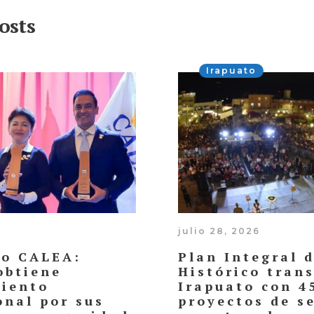
osts
Irapuato
julio 28, 2026
co CALEA:
Plan Integral 
obtiene
Histórico tran
iento
Irapuato con 4
onal por sus
proyectos de s