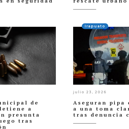
s en seguridad
rescate urbano
Irapuato
julio 23, 2026
unicipal de
Aseguran pipa 
detiene a
a una toma cla
n presunta
tras denuncia 
uego tras
ón