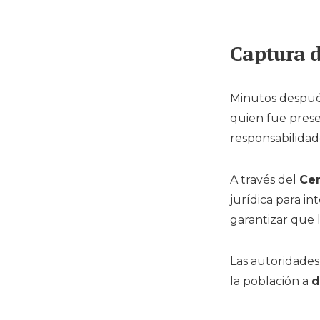
Captura d
Minutos después
quien fue pres
responsabilidad
A través del
Cen
jurídica para i
garantizar que l
Las autoridades
la población a
d