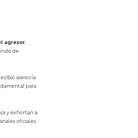
l agresor
,
linde de
recibió asesoría
undamental para
ía y exhortan a
anales oficiales.