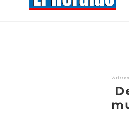
Writte
D
mu