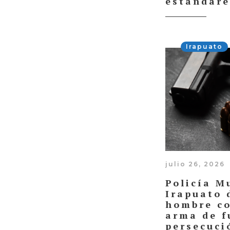
estándare
Irapuato
julio 26, 2026
Policía M
Irapuato 
hombre co
arma de f
persecuci