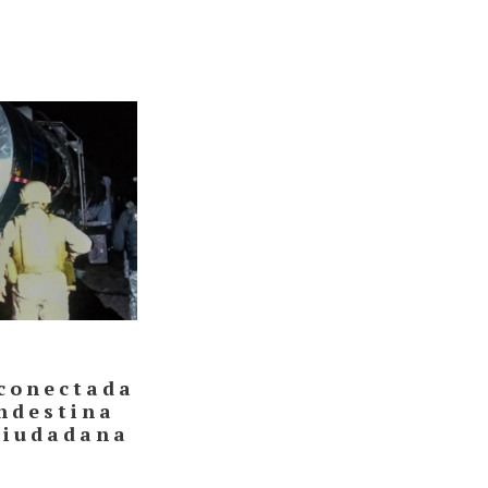
conectada
ndestina
ciudadana