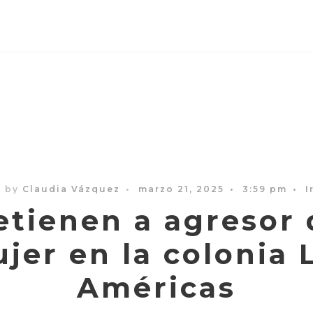
n by
Claudia Vázquez
•
marzo 21, 2025
•
3:59 pm
•
I
etienen a agresor 
jer en la colonia 
Américas