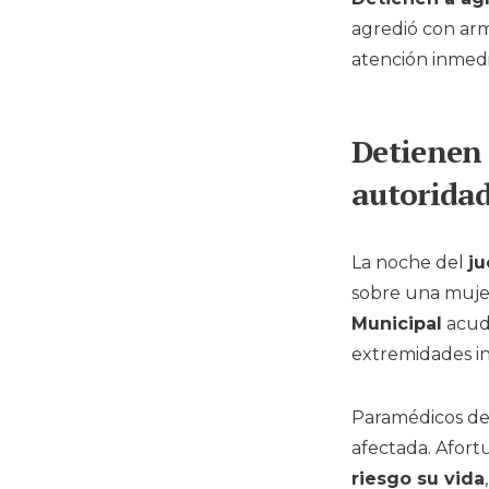
agredió con arm
atención inmedi
Detienen 
autorida
La noche del
ju
sobre una mujer
Municipal
acudi
extremidades in
Paramédicos de
afectada. Afort
riesgo su vida