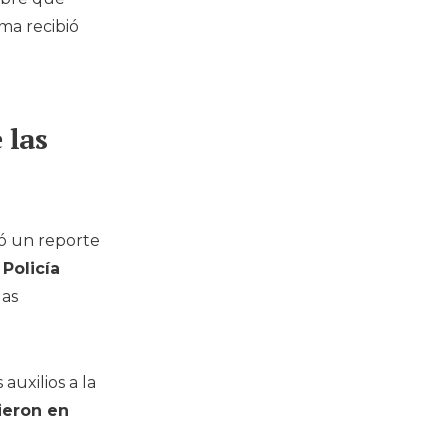
ma recibió
 las
ó un reporte
a
Policía
las
auxilios a la
ieron en