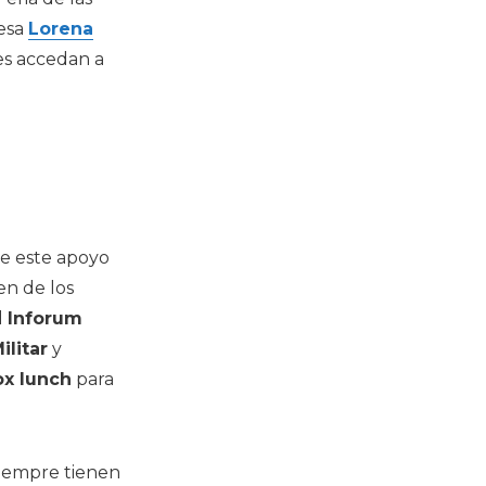
desa
Lorena
es accedan a
ue este apoyo
en de los
l
Inforum
ilitar
y
ox lunch
para
siempre tienen