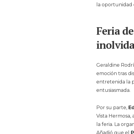
la oportunidad d
Feria de
inolvid
Geraldine Rodr
emoción tras dis
entretenida la 
entusiasmada.
Por su parte,
Ed
Vista Hermosa, 
la feria. La org
Añadió que el
P