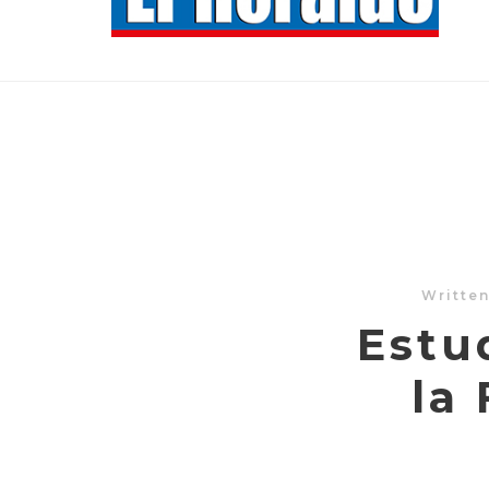
Writte
Estu
la 