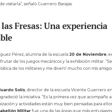
e visitarla”, señaló Guerrero Barajas.
 las Fresas: Una experiencia
able
íguez Pérez, alumna de la escuela
20 de Noviembre
, 
frutar de los juegos mecánicos y la exhibición militar. “
plática de los militares y me divertí mucho con mis amig
uardo Solís
, director de la escuela Vicente Guerrero 
agradeció la iniciativa. “Es la primera vez que acompaño 
anización y actividades están muy bien pensadas para ello
abellón Militar
fue una de las áreas que más entusias