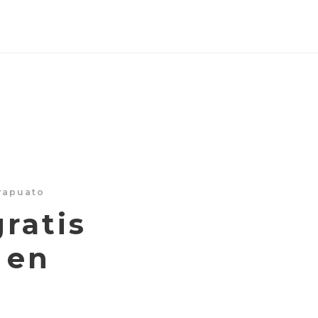
rapuato
ratis
s en