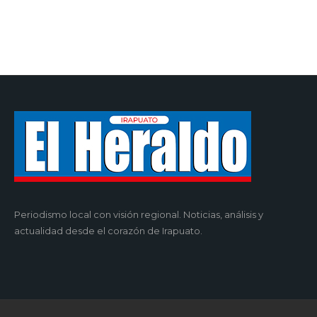
Periodismo local con visión regional. Noticias, análisis y
actualidad desde el corazón de Irapuato.