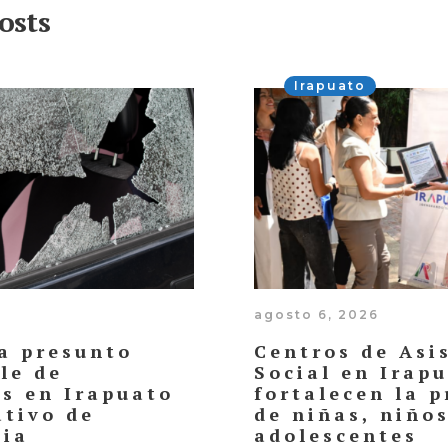
osts
Irapuato
agosto 6, 2026
a presunto
Centros de Asi
le de
Social en Irap
os en Irapuato
fortalecen la p
ativo de
de niñas, niños
cia
adolescentes