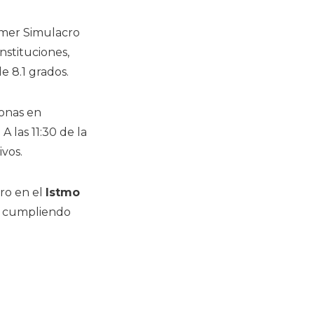
rimer Simulacro
 Instituciones,
e 8.1 grados.
sonas en
. A las 11:30 de la
ivos.
tro en el
Istmo
n, cumpliendo