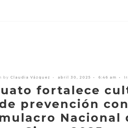
n by
Claudia Vázquez
•
abril 30, 2025
•
6:46 am
•
I
puato fortalece cul
de prevención co
imulacro Nacional 