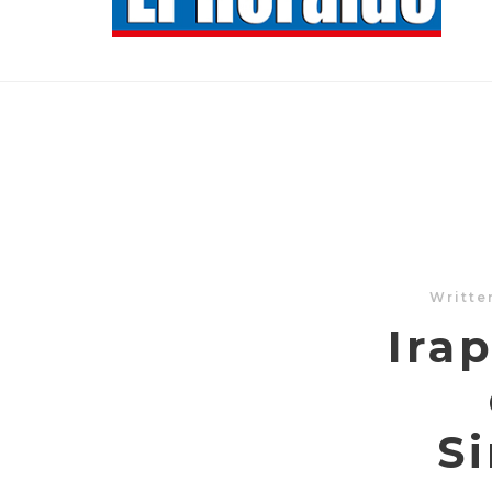
Writte
Ira
S