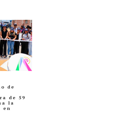
no de
ra de 59
sa la
l en