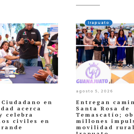
Irapuato
agosto 5, 2026
 Ciudadano en
Entregan cami
dad acerca
Santa Rosa de
y celebra
Temascatío; ob
os civiles en
millones impul
Grande
movilidad rura
Irapuato