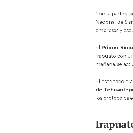
Con la particip
Nacional de Si
empresas y escu
El
Primer Simu
Irapuato con un
mañana, se activ
El escenario pl
de Tehuantep
los protocolos 
Irapuat