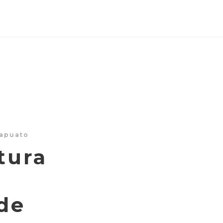
rapuato
tura
n
de