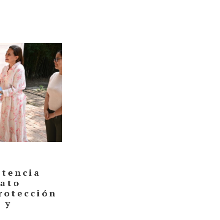
stencia
uato
rotección
 y