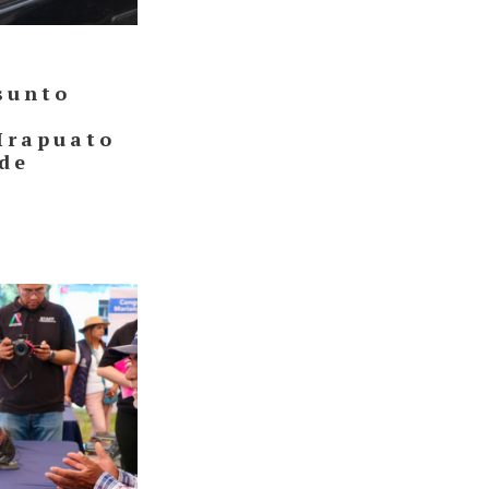
sunto
 Irapuato
 de