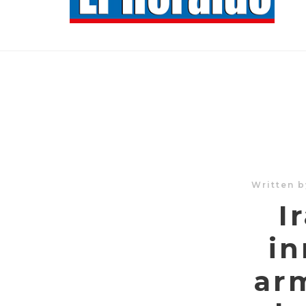
Written 
I
in
ar