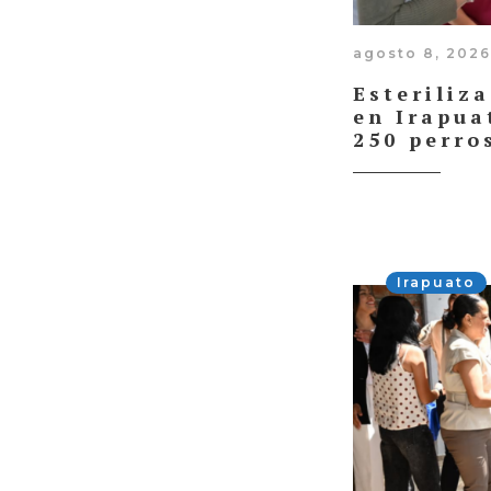
agosto 8, 2026
Esteriliz
en Irapua
250 perro
Irapuato