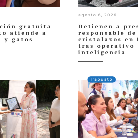
agosto 6, 2026
ación gratuita
Detienen a pre
to atiende a
responsable de
s y gatos
cristalazos en
tras operativo
inteligencia
Irapuato