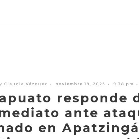
by
Claudia Vázquez
•
noviembre 19, 2025
•
9:38 pm
•
rapuato responde 
mediato ante ata
mado en Apatzingá