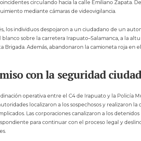
coincidentes circulando hacia la calle Emiliano Zapata. D
imiento mediante cámaras de videovigilancia.
, los individuos despojaron a un ciudadano de un auto
blanco sobre la carretera Irapuato–Salamanca, a la altur
ta Brigada. Además, abandonaron la camioneta roja en e
iso con la seguridad ciuda
rdinación operativa entre el C4 de Irapuato y la Policía M
autoridades localizaron a los sospechosos y realizaron la
mplicados. Las corporaciones canalizaron a los detenidos 
spondiente para continuar con el proceso legal y deslin
es.