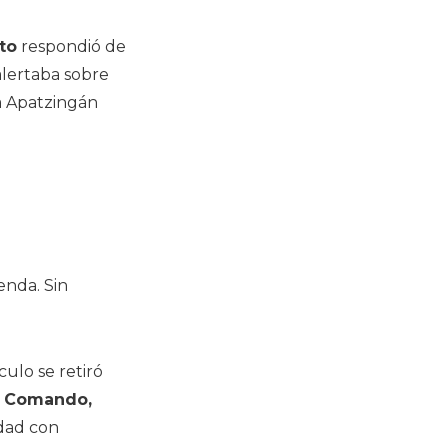
to
respondió de
alertaba sobre
a Apatzingán
enda. Sin
culo se retiró
, Comando,
dad con