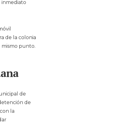
e inmediato
móvil
a de la colonia
l mismo punto.
dana
unicipal de
 detención de
con la
dar