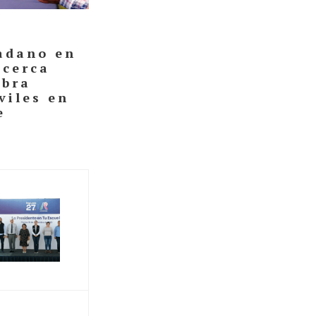
adano en
acerca
ebra
viles en
e