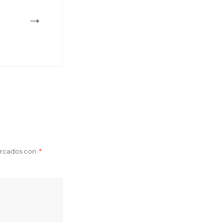
→
arcados con
*