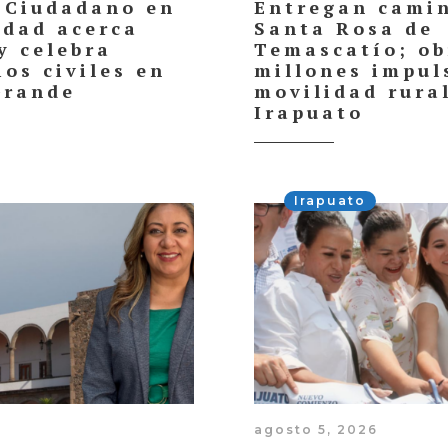
 Ciudadano en
Entregan cami
dad acerca
Santa Rosa de
y celebra
Temascatío; ob
os civiles en
millones impul
Grande
movilidad rura
Irapuato
Irapuato
agosto 5, 2026