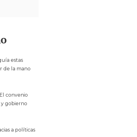
no
guía estas
ir de la mano
 El convenio
 y gobierno
acias a políticas