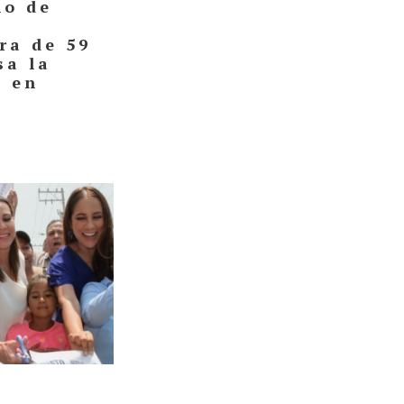
no de
ra de 59
sa la
l en