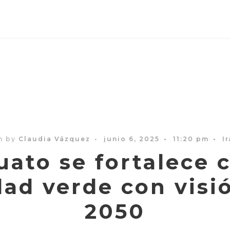
n by
Claudia Vázquez
•
junio 6, 2025
•
11:20 pm
•
I
uato se fortalece
dad verde con visió
2050