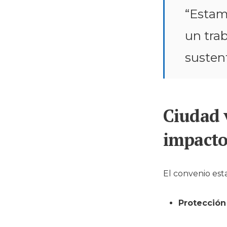
“Estam
un tra
susten
Ciudad 
impacto
El convenio est
Protección