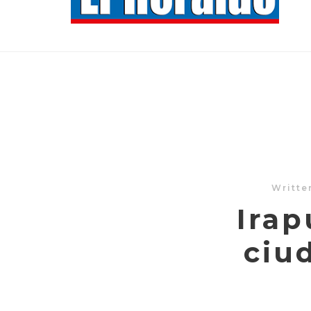
Writte
Irap
ciu