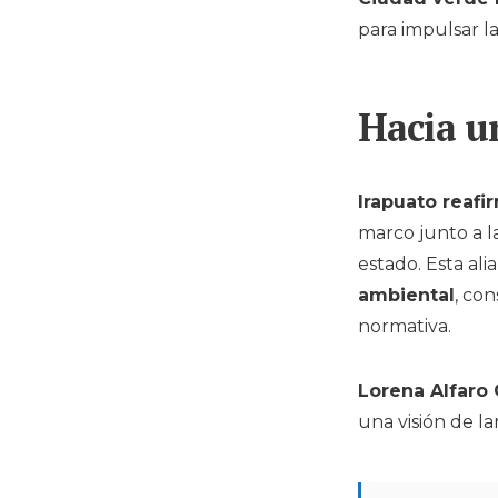
para impulsar l
Hacia u
Irapuato reaf
marco junto a l
estado. Esta al
ambiental
, co
normativa.
Lorena Alfaro 
una visión de la