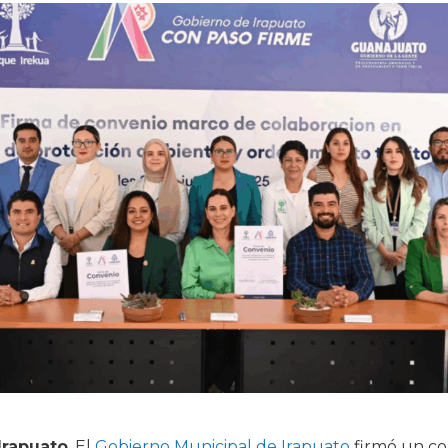
Irapuato
. El
Gobierno Municipal de Irapuato
firmó un co