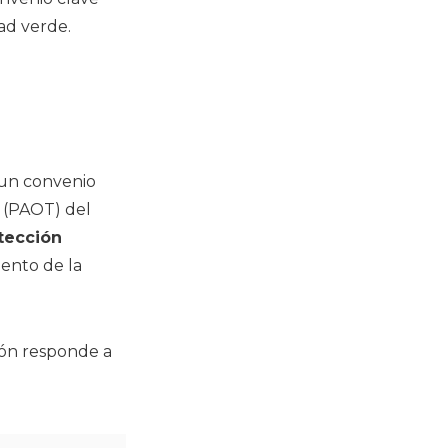
ad verde.
 un convenio
 (PAOT) del
tección
iento de la
ión responde a