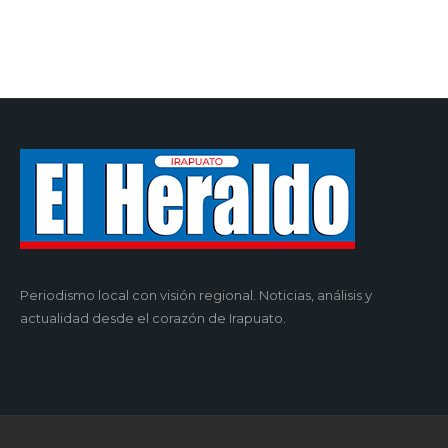
Periodismo local con visión regional. Noticias, análisis y
actualidad desde el corazón de Irapuato.