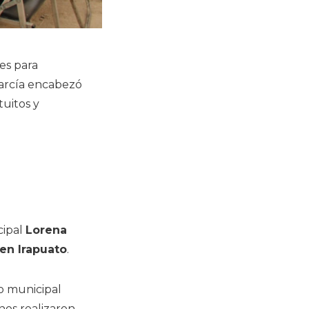
es para
García encabezó
tuitos y
cipal
Lorena
en Irapuato
.
o municipal
anos realizaron