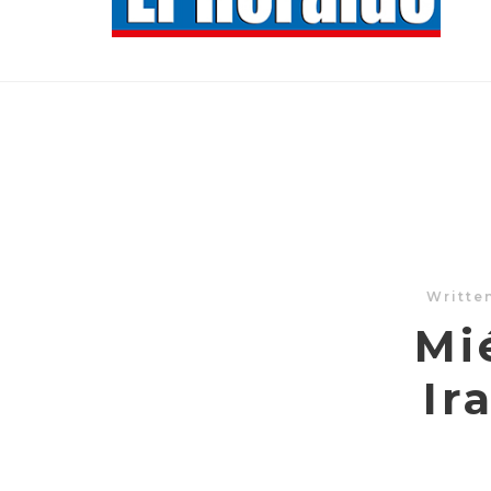
Writte
Mi
Ir