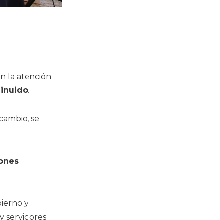
n la atención
minuido
.
cambio, se
iones
bierno y
y servidores