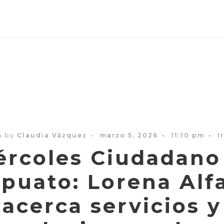
n by
Claudia Vázquez
•
marzo 5, 2026
•
11:10 pm
•
I
ércoles Ciudadano
apuato: Lorena Alf
acerca servicios y