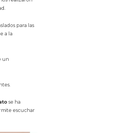
ad.
slados para las
e a la
e un
ntes.
ato
se ha
ermite escuchar