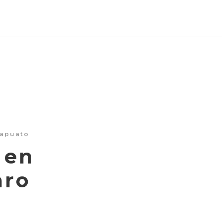
rapuato
 en
aro