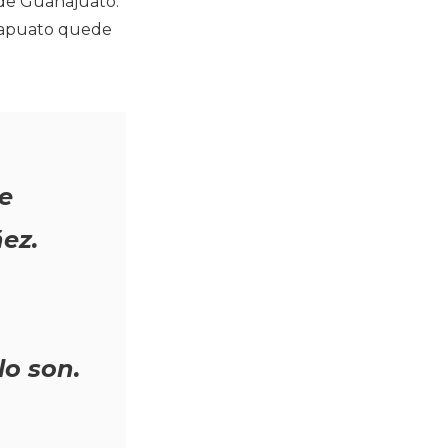
 de Guanajuato.
Irapuato quede
 e
ñez.
lo son.