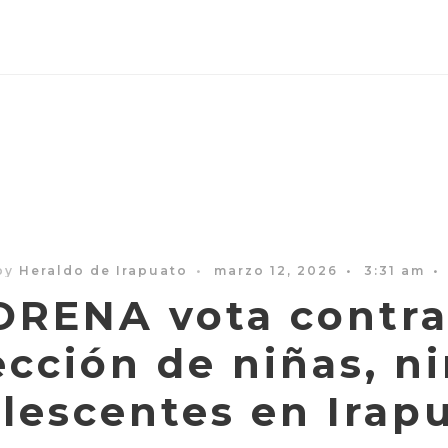
by
Heraldo de Irapuato
•
marzo 12, 2026
•
3:31 am
•
RENA vota contra
ección de niñas, ni
lescentes en Irap