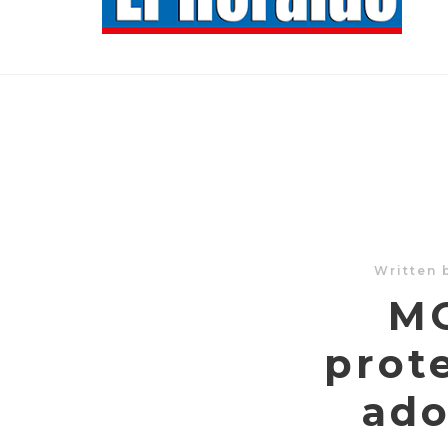
Written 
MO
prot
ado