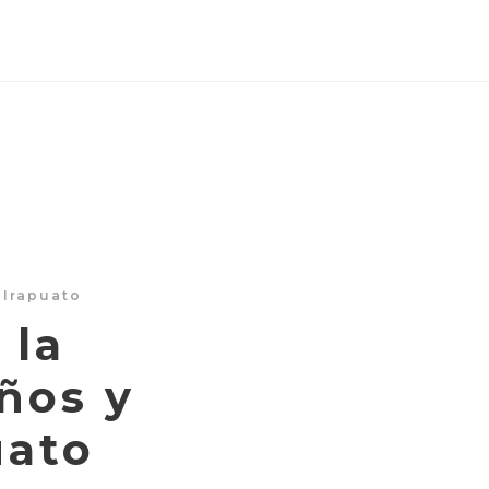
Irapuato
 la
ños y
uato