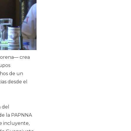
 Morena— crea
rupos
chos de un
ias desde el
 del
 de la PAPNNA
e incluyente,