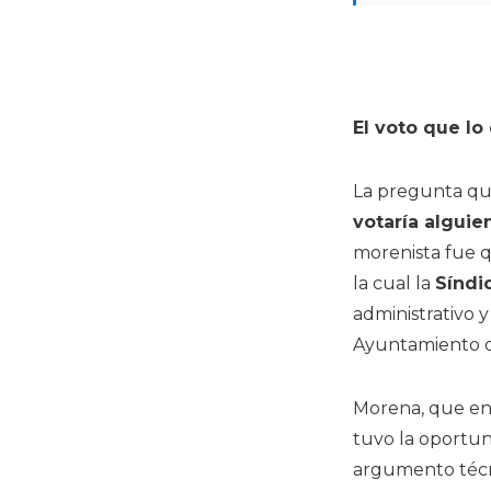
El voto que lo
La pregunta que
votaría alguie
morenista fue 
la cual la
Síndi
administrativo 
Ayuntamiento q
Morena, que en 
tuvo la oportun
argumento técni