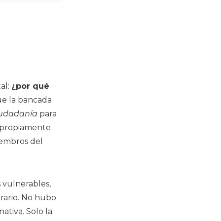
al:
¿por qué
e la bancada
ciudadanía
para
o propiamente
iembros del
 vulnerables,
trario. No hubo
ativa. Solo la