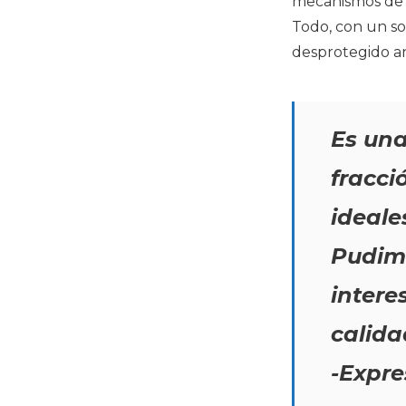
mecanismos de t
Todo, con un so
desprotegido an
Es una
fracci
ideale
Pudimo
intere
calida
-Expre