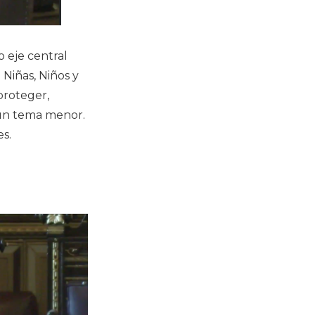
 eje central
Niñas, Niños y
proteger,
 un tema menor.
es.