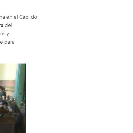
na en el Cabildo
ra
del
os y
e para