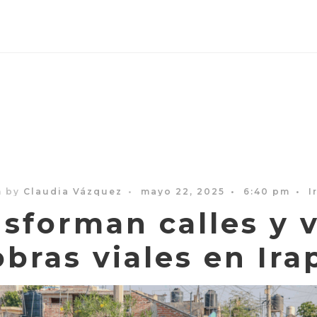
n by
Claudia Vázquez
•
mayo 22, 2025
•
6:40 pm
•
I
sforman calles y 
obras viales en Ira