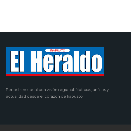
Periodismo local con visión regional. Noticias, análisis y
actualidad desde el corazón de Irapuato.