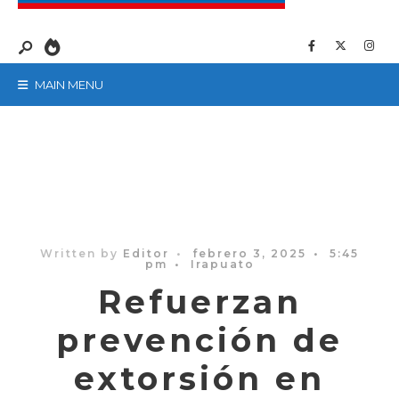
MAIN MENU
Written by
Editor
•
febrero 3, 2025
•
5:45
pm
•
Irapuato
Refuerzan
prevención de
extorsión en