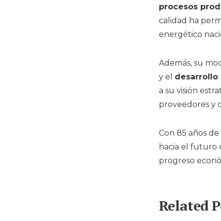
procesos prod
calidad ha perm
energético naci
Además, su mod
y el
desarrollo
a su visión estr
proveedores y c
Con 85 años de 
hacia el futuro
progreso económ
Related P