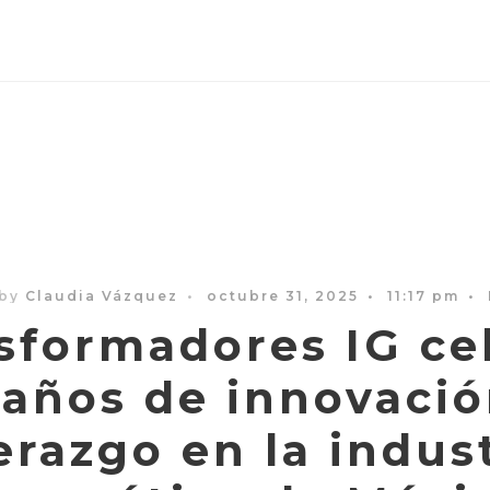
 by
Claudia Vázquez
•
octubre 31, 2025
•
11:17 pm
•
sformadores IG ce
 años de innovació
erazgo en la indus