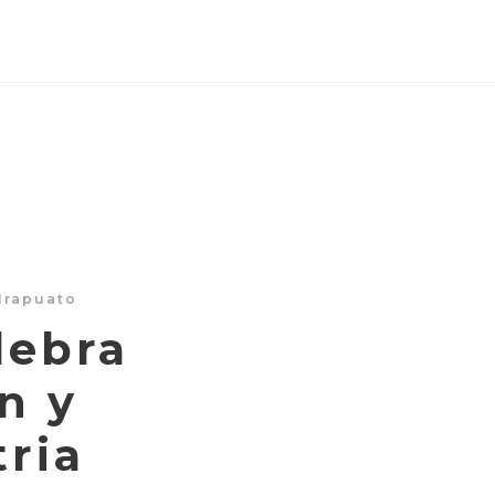
Irapuato
lebra
n y
tria