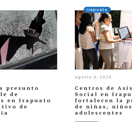
Irapuato
agosto 6, 2026
a presunto
Centros de Asi
le de
Social en Irap
os en Irapuato
fortalecen la p
ativo de
de niñas, niños
cia
adolescentes