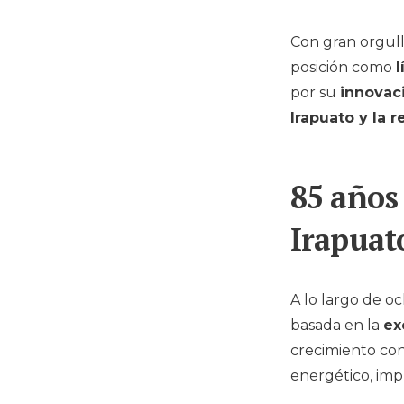
Con gran orgul
posición como
l
por su
innovac
Irapuato y la r
85 años
Irapuat
A lo largo de o
basada en la
ex
crecimiento con
energético, imp