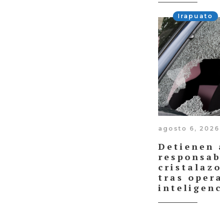
Irapuato
agosto 6, 2026
Detienen 
responsab
cristalaz
tras oper
inteligen