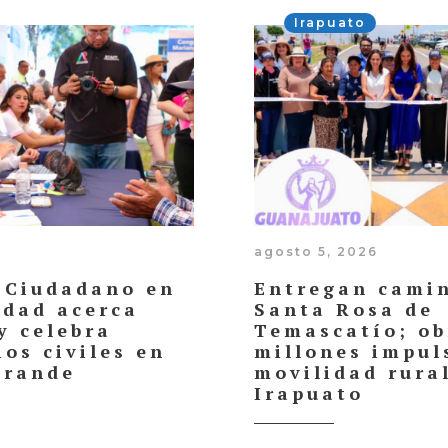
Irapuato
agosto 5, 2026
 Ciudadano en
Entregan cami
dad acerca
Santa Rosa de
y celebra
Temascatío; ob
os civiles en
millones impul
Grande
movilidad rura
Irapuato