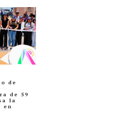
no de
ra de 59
sa la
l en