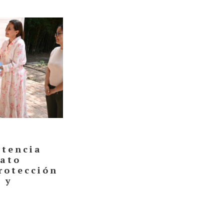
stencia
uato
rotección
 y