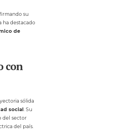
afirmando su
a ha destacado
ómico de
o con
ectoria sólida
dad social
. Su
 del sector
rica del país.