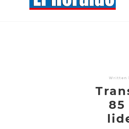
Written
Tran
85
lid